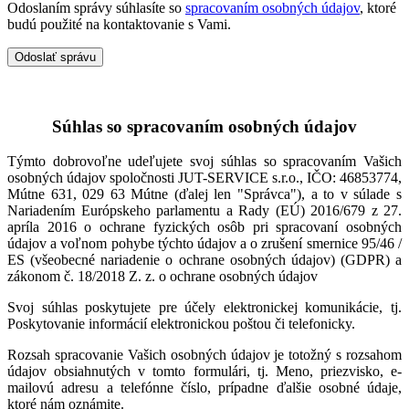
Odoslaním správy súhlasíte so
spracovaním osobných údajov
, ktoré
budú použité na kontaktovanie s Vami.
Súhlas so spracovaním osobných údajov
Týmto dobrovoľne udeľujete svoj súhlas so spracovaním Vašich
osobných údajov spoločnosti JUT-SERVICE s.r.o., IČO: 46853774,
Mútne 631, 029 63 Mútne (ďalej len "Správca"), a to v súlade s
Nariadením Európskeho parlamentu a Rady (EÚ) 2016/679 z 27.
apríla 2016 o ochrane fyzických osôb pri spracovaní osobných
údajov a voľnom pohybe týchto údajov a o zrušení smernice 95/46 /
ES (všeobecné nariadenie o ochrane osobných údajov) (GDPR) a
zákonom č. 18/2018 Z. z. o ochrane osobných údajov
Svoj súhlas poskytujete pre účely elektronickej komunikácie, tj.
Poskytovanie informácií elektronickou poštou či telefonicky.
Rozsah spracovanie Vašich osobných údajov je totožný s rozsahom
údajov obsiahnutých v tomto formulári, tj. Meno, priezvisko, e-
mailovú adresu a telefónne číslo, prípadne ďalšie osobné údaje,
ktoré nám oznámite.