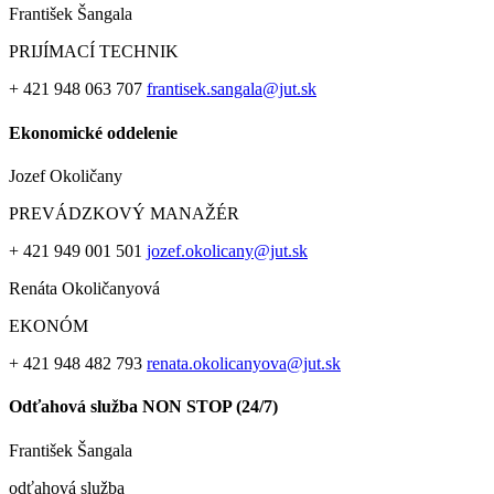
František Šangala
PRIJÍMACÍ TECHNIK
+ 421 948 063 707
frantisek.sangala@jut.sk
Ekonomické oddelenie
Jozef Okoličany
PREVÁDZKOVÝ MANAŽÉR
+ 421 949 001 501
jozef.okolicany@jut.sk
Renáta Okoličanyov
EKONÓM
+ 421 948 482 793
renata.okolicanyova@jut.sk
Odťahová služba NON STOP (24/7)
František Šangala
odťahová služba