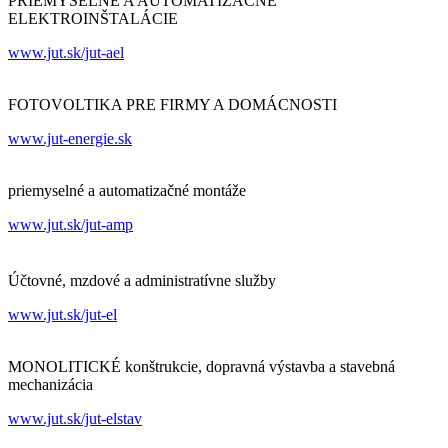
PRIEMYSELNÉ A AUTOMATIZAČNÉ
ELEKTROINŠTALÁCIE
www.jut.sk/jut-ael
FOTOVOLTIKA PRE FIRMY A DOMÁCNOSTI
www.jut-energie.sk
priemyselné a automatizačné montáže
www.jut.sk/jut-amp
Účtovné, mzdové a administratívne služby
www.jut.sk/jut-el
MONOLITICKÉ konštrukcie, dopravná výstavba a stavebn
mechanizácia
www.jut.sk/jut-elstav