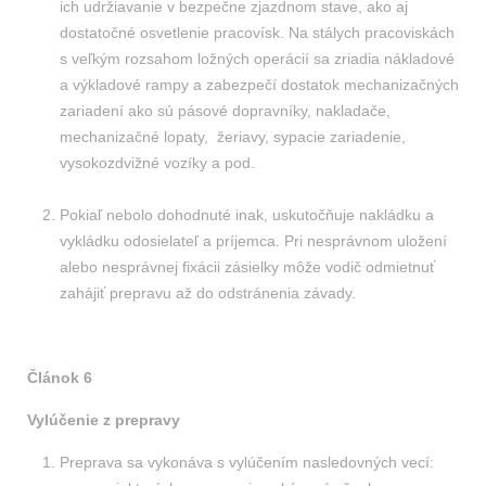
ich udržiavanie v bezpečne zjazdnom stave, ako aj
dostatočné osvetlenie pracovísk. Na stálych pracoviskách
s veľkým rozsahom ložných operácií sa zriadia nákladové
a výkladové rampy a zabezpečí dostatok mechanizačných
zariadení ako sú pásové dopravníky, nakladače,
mechanizačné lopaty, žeriavy, sypacie zariadenie,
vysokozdvižné vozíky a pod.
Pokiaľ nebolo dohodnuté inak, uskutočňuje nakládku a
vykládku odosielateľ a príjemca. Pri nesprávnom uložení
alebo nesprávnej fixácii zásielky môže vodič odmietnuť
zahájiť prepravu až do odstránenia závady.
Článok 6
Vylúčenie z prepravy
Preprava sa vykonáva s vylúčením nasledovných vecí: