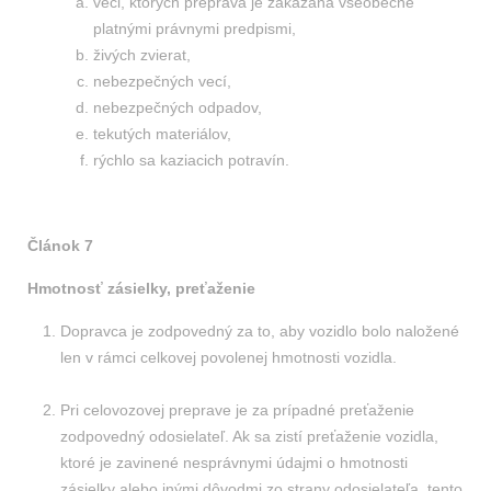
veci, ktorých preprava je zakázaná všeobecne
platnými právnymi predpismi,
živých zvierat,
nebezpečných vecí,
nebezpečných odpadov,
tekutých materiálov,
rýchlo sa kaziacich potravín.
Článok 7
Hmotnosť zásielky, preťaženie
Dopravca je zodpovedný za to, aby vozidlo bolo naložené
len v rámci celkovej povolenej hmotnosti vozidla.
Pri celovozovej preprave je za prípadné preťaženie
zodpovedný odosielateľ. Ak sa zistí preťaženie vozidla,
ktoré je zavinené nesprávnymi údajmi o hmotnosti
zásielky alebo inými dôvodmi zo strany odosielateľa, tento