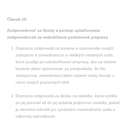
Článok 10
Zodpovednosť za škody a postup uplatňovania
zodpovednosti za nedodržanie podmienok prepravy
Dopravca zodpovedá za konanie a opomenutie svojich
zástupcov a zamestnancov a všetkých ostatných osôb,
ktoré použije pri uskutočňovaní prepravy, ako za vlastné
konanie alebo opomenutie za predpokladu, že títo
zástupcovia, zamestnanci alebo ostané osoby konajú v
rámci svojich pracovných úloh.
Dopravca zodpovedá za škodu na zásielke, ktorá vznikla
po jej prevzatí až do jej vydania príjemcovi zásielky, pokiaľ
ju nemohol odvrátiť pri vynaložení maximálneho úsilia a
odbornej starostlivosti.