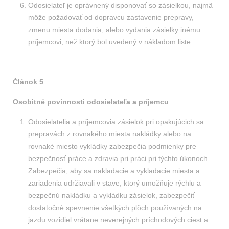
Odosielateľ je oprávnený disponovať so zásielkou, najmä
môže požadovať od dopravcu zastavenie prepravy,
zmenu miesta dodania, alebo vydania zásielky inému
príjemcovi, než ktorý bol uvedený v nákladom liste.
Článok 5
Osobitné povinnosti odosielateľa a príjemcu
Odosielatelia a príjemcovia zásielok pri opakujúcich sa
prepravách z rovnakého miesta nakládky alebo na
rovnaké miesto vykládky zabezpečia podmienky pre
bezpečnosť práce a zdravia pri práci pri týchto úkonoch.
Zabezpečia, aby sa nakladacie a vykladacie miesta a
zariadenia udržiavali v stave, ktorý umožňuje rýchlu a
bezpečnú nakládku a vykládku zásielok, zabezpečiť
dostatočné spevnenie všetkých plôch používaných na
jazdu vozidiel vrátane neverejných príchodových ciest a