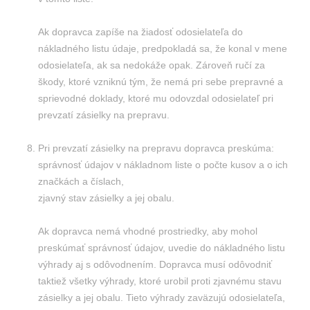
Ak dopravca zapíše na žiadosť odosielateľa do
nákladného listu údaje, predpokladá sa, že konal v mene
odosielateľa, ak sa nedokáže opak. Zároveň ručí za
škody, ktoré vzniknú tým, že nemá pri sebe prepravné a
sprievodné doklady, ktoré mu odovzdal odosielateľ pri
prevzatí zásielky na prepravu.
Pri prevzatí zásielky na prepravu dopravca preskúma:
správnosť údajov v nákladnom liste o počte kusov a o ich
značkách a číslach,
zjavný stav zásielky a jej obalu.
Ak dopravca nemá vhodné prostriedky, aby mohol
preskúmať správnosť údajov, uvedie do nákladného listu
výhrady aj s odôvodnením. Dopravca musí odôvodniť
taktiež všetky výhrady, ktoré urobil proti zjavnému stavu
zásielky a jej obalu. Tieto výhrady zaväzujú odosielateľa,