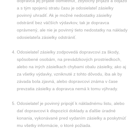
dopravca jej prijatie odmietnuť, zbytočný príjazd a odjazd
a s tým spojenú stratu času je odosielateľ zásielky
povinný uhradiť. Ak je možné nedostatky zásielky
odstrániť bez väčších výdavkov, tak je dopravca
oprávnený, ale nie je povinný tieto nedostatky na náklady
odosielateľa zásielky odstrániť.
Odosielateľ zásielky zodpovedá dopravcovi za škody,
spôsobené osobám, na prevádzkových prostriedkoch,
alebo na iných zásielkach chybami obalu zásielky, ako aj
za všetky výdavky, vzniknuté z tohto dôvodu, iba ak by
závada bola zjavná, alebo dopravcovi známa v čase
prevzatia zásielky a dopravca nemá k tomu výhrady.
Odosielateľ je povinný pripojiť k nákladnému listu, alebo
dať dopravcovi k dispozícii doklady a ďalšie úradné
konania, vykonávané pred vydaním zásielky a poskytnúť
mu všetky informácie, o ktoré požiada.