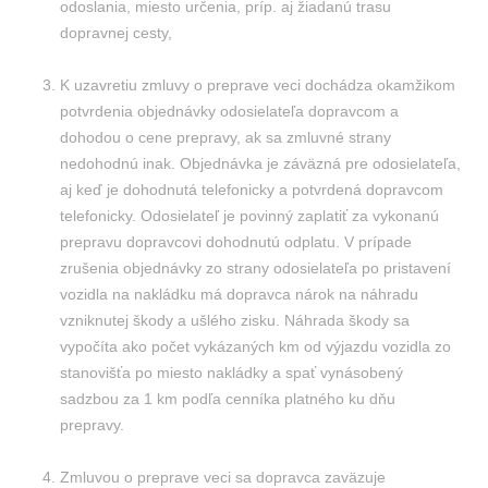
odoslania, miesto určenia, príp. aj žiadanú trasu
dopravnej cesty,
K uzavretiu zmluvy o preprave veci dochádza okamžikom
potvrdenia objednávky odosielateľa dopravcom a
dohodou o cene prepravy, ak sa zmluvné strany
nedohodnú inak. Objednávka je záväzná pre odosielateľa,
aj keď je dohodnutá telefonicky a potvrdená dopravcom
telefonicky. Odosielateľ je povinný zaplatiť za vykonanú
prepravu dopravcovi dohodnutú odplatu. V prípade
zrušenia objednávky zo strany odosielateľa po pristavení
vozidla na nakládku má dopravca nárok na náhradu
vzniknutej škody a ušlého zisku. Náhrada škody sa
vypočíta ako počet vykázaných km od výjazdu vozidla zo
stanovišťa po miesto nakládky a spať vynásobený
sadzbou za 1 km podľa cenníka platného ku dňu
prepravy.
Zmluvou o preprave veci sa dopravca zaväzuje