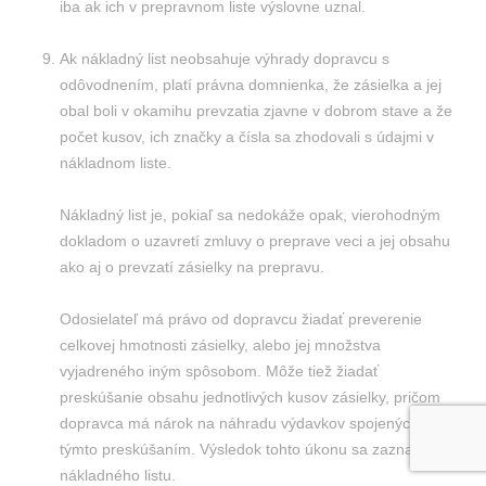
iba ak ich v prepravnom liste výslovne uznal.
Ak nákladný list neobsahuje výhrady dopravcu s
odôvodnením, platí právna domnienka, že zásielka a jej
obal boli v okamihu prevzatia zjavne v dobrom stave a že
počet kusov, ich značky a čísla sa zhodovali s údajmi v
nákladnom liste.
Nákladný list je, pokiaľ sa nedokáže opak, vierohodným
dokladom o uzavretí zmluvy o preprave veci a jej obsahu
ako aj o prevzatí zásielky na prepravu.
Odosielateľ má právo od dopravcu žiadať preverenie
celkovej hmotnosti zásielky, alebo jej množstva
vyjadreného iným spôsobom. Môže tiež žiadať
preskúšanie obsahu jednotlivých kusov zásielky, pričom
dopravca má nárok na náhradu výdavkov spojených s
týmto preskúšaním. Výsledok tohto úkonu sa zaznačí do
nákladného listu.