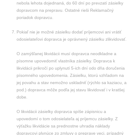
nebola lehota dojednaná, do 60 dní po prevzatí zásielky
dopravcom na prepravu. Ostatné rieši Reklamačný
poriadok dopravcu.
Pokiaľ nie je možné zásielku dodať príjemcovi ani vrátiť
odosielateľovi dopravca je oprávnený zásielku zlikvidovať.
O zamýšľanej likvidácii musí dopravca neodkladne a
písomne upovedomiť vlastníka zásielky. Dopravca k
likvidácii prikročí po uplynutí 5-ich dní odo dňa doručenia
písomného upovedomenia. Zásielku, ktorú vzhľadom na
jej povahu a stav nemožno uskladniť (rýchlo sa kaziacu, a
pod.) dopravca môže podľa jej stavu likvidovať i v kratšej
dobe.
O likvidácii zásielky dopravca spíše zápisnicu a
upovedomí o tom odosielateľa aj príjemcu zásielky. Z
výťažku likvidácie sa prednostne uhradia náklady
dopravcovi plynúce zo zmluvy o preprave veci, prípadný