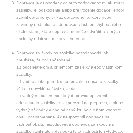
Dopravca je oslobodený od tejto zodpovednosti, ak stratu
zásielky, jej poškodenie alebo prekročenie dodacej lehoty
zavinil oprávnený, príkaz oprávneného, ktorý nebol
zavinený nedbalosťou dopravcu, vlastnou chybou alebo
okolnosťami, ktoré dopravca nemôže odvrátiť a ktorých
následky odstrániť nie je v jeho moci.
Dopravca za škody na zásielke nezodpovedá, ak
preukáže, že boli spôsobené:
a.) odosielateľom a príjemcom zásielky alebo vlastníkom
zásielky,
b.) vadou alebo prirodzenou povahou obsahu zásielky
včítane obvyklého úbytku, alebo
c.) vadným obalom, na ktorý dopravca upozornil
odosielateľa zásielky pri jej prevzatí na prepravu, a ak bol
vydaný nákladný alebo náložný list, bola v ňom vadnosť
obalu poznamenaná. Ak neupozornil dopravca na
vadnosť obalu, nezodpovedá dopravca za škodu na
zásielke vzniknutú v dôsledku tejto vadnosti len vtedy, ak