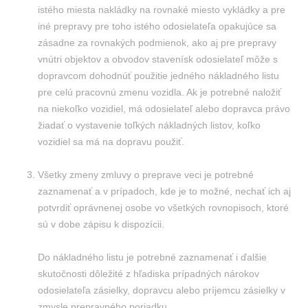
istého miesta nakládky na rovnaké miesto vykládky a pre
iné prepravy pre toho istého odosielateľa opakujúce sa
zásadne za rovnakých podmienok, ako aj pre prepravy
vnútri objektov a obvodov stavenísk odosielateľ môže s
dopravcom dohodnúť použitie jedného nákladného listu
pre celú pracovnú zmenu vozidla. Ak je potrebné naložiť
na niekoľko vozidiel, má odosielateľ alebo dopravca právo
žiadať o vystavenie toľkých nákladných listov, koľko
vozidiel sa má na dopravu použiť.
Všetky zmeny zmluvy o preprave veci je potrebné
zaznamenať a v prípadoch, kde je to možné, nechať ich aj
potvrdiť oprávnenej osobe vo všetkých rovnopisoch, ktoré
sú v dobe zápisu k dispozícii.
Do nákladného listu je potrebné zaznamenať i ďalšie
skutočnosti dôležité z hľadiska prípadných nárokov
odosielateľa zásielky, dopravcu alebo príjemcu zásielky v
zmysle prepravného poriadku.