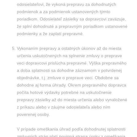
odosielateľovi, že vykoná prepravu za dohodnutých
podmienok a za podmienok ustanovených týmto
poriadkom. Odosielateľ zásielky sa dopravcovi zaväzuje,
že splní dohodnuté a prepravným poriadkom ustanovené
podmienky a že zaplatí prepravné.
Vykonaním prepravy a ostatných úkonov až do miesta
určenia uskutočnených na splnenie zmluvy o preprave
veci dopravcovi prislúcha prepravné. Výška prepravného
a doba splatnosti sa dohodne záznamom v potvrdenej
objednávke, t.j. zmluve o preprave veci. Obdobne sa
dohodne aj forma úhrady. Okrem prepravného dopravca
počíta hotové výdavky potrebné na uskutočnenie
prepravy zásielky až do miesta určenia alebo vynaložené
z príkazu alebo v záujme odosielateľa alebo ním
poverenej osoby.
V prípade omeškania úhrad podľa dohodnutej splatnosti
zmluvných strán platí povinná strana úroky z omeškania