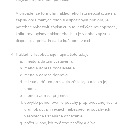
V prípade, že formulár nákladného listu nepostačuje na
zápisy oprávnených osôb s dispozičným právom, je
potrebné vyhotoviť zápisnicu a to v toľkých rovnopisoch,
koľko rovnopisov nákladného listu je v dobe zápisu k
dispozícii a prikladá sa ku každému z nich.
Nákladný list obsahuje najmä tieto údaje:
miesto a dátum vystavenia
meno a adresa odosielateľa
meno a adresa dopravcu
miesto a dátum prevzatia zásielky a miesto jej
určenia
meno a adresa príjemcu
obvyklé pomenovanie povahy prepravovanej veci a
druh obalu, pri veciach nebezpečnej povahy ich
všeobecne uznávané označenie
počet kusov, ich zvláštne značky a čísla