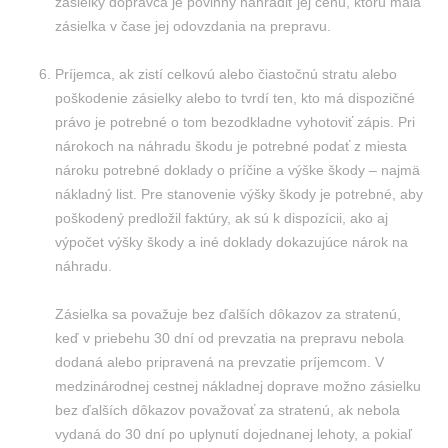
zásielky dopravca je povinný nahradiť jej cenu, ktorú mala
zásielka v čase jej odovzdania na prepravu.
Príjemca, ak zistí celkovú alebo čiastočnú stratu alebo
poškodenie zásielky alebo to tvrdí ten, kto má dispozičné
právo je potrebné o tom bezodkladne vyhotoviť zápis. Pri
nárokoch na náhradu škodu je potrebné podať z miesta
nároku potrebné doklady o príčine a výške škody – najmä
nákladný list. Pre stanovenie výšky škody je potrebné, aby
poškodený predložil faktúry, ak sú k dispozícii, ako aj
výpočet výšky škody a iné doklady dokazujúce nárok na
náhradu.
Zásielka sa považuje bez ďalších dôkazov za stratenú,
keď v priebehu 30 dní od prevzatia na prepravu nebola
dodaná alebo pripravená na prevzatie príjemcom. V
medzinárodnej cestnej nákladnej doprave možno zásielku
bez ďalších dôkazov považovať za stratenú, ak nebola
vydaná do 30 dní po uplynutí dojednanej lehoty, a pokiaľ