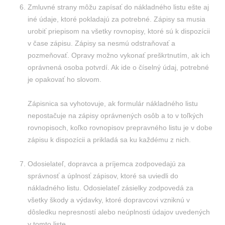
Zmluvné strany môžu zapísať do nákladného listu ešte aj
iné údaje, ktoré pokladajú za potrebné. Zápisy sa musia
urobiť priepisom na všetky rovnopisy, ktoré sú k dispozícii
v čase zápisu. Zápisy sa nesmú odstraňovať a
pozmeňovať. Opravy možno vykonať preškrtnutím, ak ich
oprávnená osoba potvrdí. Ak ide o číselný údaj, potrebné
je opakovať ho slovom.
Zápisnica sa vyhotovuje, ak formulár nákladného listu
nepostačuje na zápisy oprávnených osôb a to v toľkých
rovnopisoch, koľko rovnopisov prepravného listu je v dobe
zápisu k dispozícii a prikladá sa ku každému z nich.
Odosielateľ, dopravca a príjemca zodpovedajú za
správnosť a úplnosť zápisov, ktoré sa uviedli do
nákladného listu. Odosielateľ zásielky zodpovedá za
všetky škody a výdavky, ktoré dopravcovi vzniknú v
dôsledku nepresností alebo neúplnosti údajov uvedených
v tomto liste.