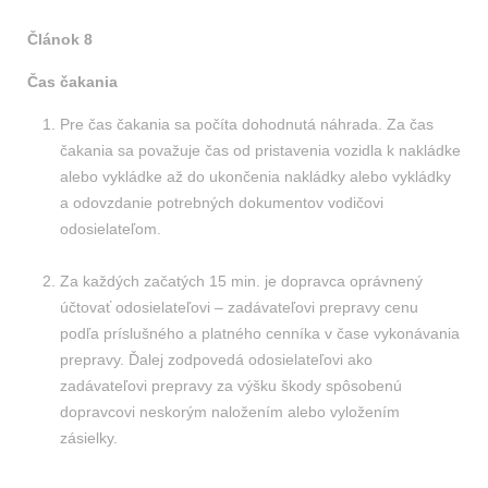
Článok 8
Čas čakania
Pre čas čakania sa počíta dohodnutá náhrada. Za čas
čakania sa považuje čas od pristavenia vozidla k nakládke
alebo vykládke až do ukončenia nakládky alebo vykládky
a odovzdanie potrebných dokumentov vodičovi
odosielateľom.
Za každých začatých 15 min. je dopravca oprávnený
účtovať odosielateľovi – zadávateľovi prepravy cenu
podľa príslušného a platného cenníka v čase vykonávania
prepravy. Ďalej zodpovedá odosielateľovi ako
zadávateľovi prepravy za výšku škody spôsobenú
dopravcovi neskorým naložením alebo vyložením
zásielky.