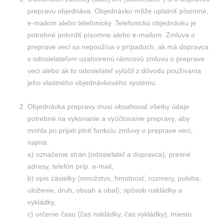
prepravu objednáva. Objednávku môže uplatniť písomne,
e-mailom alebo telefonicky. Telefonickú objednávku je
potrebné potvrdiť písomne alebo e-mailom. Zmluva o
preprave veci sa nepoužíva v prípadoch, ak má dopravca
s odosielateľom uzatvorenú rámcovú zmluvu o preprave
veci alebo ak to odosielateľ vylúčil z dôvodu používania
jeho vlastného objednávkového systému.
Objednávka prepravy musí obsahovať všetky údaje
potrebné na vykonanie a vyúčtovanie prepravy, aby
mohla po prijatí plniť funkciu zmluvy o preprave veci,
najmä:
a) označenie strán (odosielateľ a dopravca), presné
adresy, telefón príp. e-mail,
b) opis zásielky (množstvo, hmotnosť, rozmery, poloha,
uloženie, druh, obsah a obal), spôsob nakládky a
vykládky,
c) určenie času (čas nakládky, čas vykládky), miesto