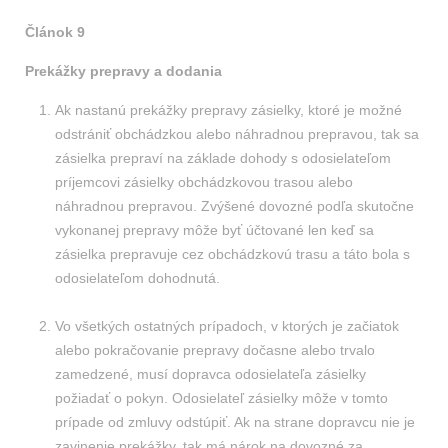
Článok 9
Prekážky prepravy a dodania
Ak nastanú prekážky prepravy zásielky, ktoré je možné
odstrániť obchádzkou alebo náhradnou prepravou, tak sa
zásielka prepraví na základe dohody s odosielateľom
príjemcovi zásielky obchádzkovou trasou alebo
náhradnou prepravou. Zvýšené dovozné podľa skutočne
vykonanej prepravy môže byť účtované len keď sa
zásielka prepravuje cez obchádzkovú trasu a táto bola s
odosielateľom dohodnutá.
Vo všetkých ostatných prípadoch, v ktorých je začiatok
alebo pokračovanie prepravy dočasne alebo trvalo
zamedzené, musí dopravca odosielateľa zásielky
požiadať o pokyn. Odosielateľ zásielky môže v tomto
prípade od zmluvy odstúpiť. Ak na strane dopravcu nie je
zavinenie prekážky, tak má nárok na dovozné za