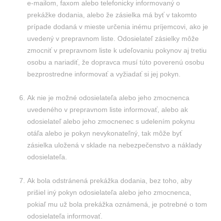
e-mailom, faxom alebo telefonicky informovaný o
prekážke dodania, alebo že zásielka má byť v takomto
prípade dodaná v mieste určenia inému príjemcovi, ako je
uvedený v prepravnom liste. Odosielateľ zásielky môže
zmocniť v prepravnom liste k udeľovaniu pokynov aj tretiu
osobu a nariadiť, že dopravca musí túto poverenú osobu
bezprostredne informovať a vyžiadať si jej pokyn.
Ak nie je možné odosielateľa alebo jeho zmocnenca
uvedeného v prepravnom liste informovať, alebo ak
odosielateľ alebo jeho zmocnenec s udelením pokynu
otáľa alebo je pokyn nevykonateľný, tak môže byť
zásielka uložená v sklade na nebezpečenstvo a náklady
odosielateľa.
Ak bola odstránená prekážka dodania, bez toho, aby
prišiel iný pokyn odosielateľa alebo jeho zmocnenca,
pokiaľ mu už bola prekážka oznámená, je potrebné o tom
odosielateľa informovať.