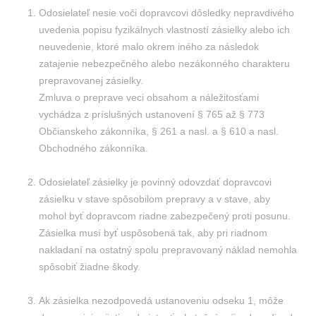
Odosielateľ nesie voči dopravcovi dôsledky nepravdivého
uvedenia popisu fyzikálnych vlastností zásielky alebo ich
neuvedenie, ktoré malo okrem iného za následok
zatajenie nebezpečného alebo nezákonného charakteru
prepravovanej zásielky.
Zmluva o preprave veci obsahom a náležitosťami
vychádza z príslušných ustanovení § 765 až § 773
Občianskeho zákonníka, § 261 a nasl. a § 610 a nasl.
Obchodného zákonníka.
Odosielateľ zásielky je povinný odovzdať dopravcovi
zásielku v stave spôsobilom prepravy a v stave, aby
mohol byť dopravcom riadne zabezpečený proti posunu.
Zásielka musí byť uspôsobená tak, aby pri riadnom
nakladaní na ostatný spolu prepravovaný náklad nemohla
spôsobiť žiadne škody.
Ak zásielka nezodpovedá ustanoveniu odseku 1, môže