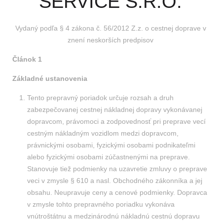
SERVICE S.R.O.
Vydaný podľa § 4 zákona č. 56/2012 Z.z. o cestnej doprave v
znení neskorších predpisov
Článok 1
Základné ustanovenia
Tento prepravný poriadok určuje rozsah a druh
zabezpečovanej cestnej nákladnej dopravy vykonávanej
dopravcom, právomoci a zodpovednosť pri preprave vecí
cestným nákladným vozidlom medzi dopravcom,
právnickými osobami, fyzickými osobami podnikateľmi
alebo fyzickými osobami zúčastnenými na preprave.
Stanovuje tiež podmienky na uzavretie zmluvy o preprave
veci v zmysle § 610 a nasl. Obchodného zákonníka a jej
obsahu. Neupravuje ceny a cenové podmienky. Dopravca
v zmysle tohto prepravného poriadku vykonáva
vnútroštátnu a medzinárodnú nákladnú cestnú dopravu