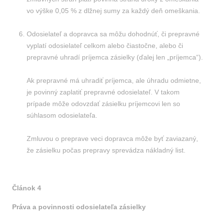
vo výške 0,05 % z dlžnej sumy za každý deň omeškania.
Odosielateľ a dopravca sa môžu dohodnúť, či prepravné
vyplatí odosielateľ celkom alebo čiastočne, alebo či
prepravné uhradí príjemca zásielky (ďalej len „príjemca“).
Ak prepravné má uhradiť príjemca, ale úhradu odmietne,
je povinný zaplatiť prepravné odosielateľ. V takom
prípade môže odovzdať zásielku príjemcovi len so
súhlasom odosielateľa.
Zmluvou o preprave veci dopravca môže byť zaviazaný,
že zásielku počas prepravy sprevádza nákladný list.
Článok 4
Práva a povinnosti odosielateľa zásielky