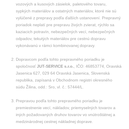
vozových a kusových zásielok, paletového tovaru,
sypkých materiálov a ostatných materiálov, ktoré nie sú
vylúčené z prepravy podľa ďalších ustanovení. Prepravný
poriadok neplatí pre prepravu živých zvierat, rýchlo sa
kaziacich potravín, nebezpečných vecí, nebezpečných
odpadov, tekutých materiálov pre cestnú dopravu
vykonávanú v rámci kombinovanej dopravy.
Dopravcom podľa tohto prepravného poriadku je
spoločnosť
JUT-SERVICE s.r.o.
, IČO: 46853774, Oravská
Jasenica 627, 029 64 Oravská Jasenica, Slovenská
republika, zapísaná v Obchodnom registri okresného
súdu Žilina, odd.: Sro, vl. č.: 57444/L.
Prepravou podľa tohto prepravného poriadku je
premiestnenie vecí, nákladov, priemyselných tovarov a
iných požadovaných druhov tovarov vo vnútroštátnej a
medzinárodnej cestnej nákladnej doprave.