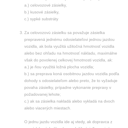
a.) celovozové zásielky,
b.) kusové zásielky,
c.) sypké substráty
Za celovozovú zásielku sa považuje zásielka
prepravená jednému odosielateľovi jednou jazdou
vozidla, ak bola využitá užitočná hmotnosť vozidla
alebo bez ohľadu na hmotnosť nákladu, maximálne
však do povolenej celkovej hmotnosti vozidla, ak:
a.) je ňou využitá ložná plocha vozidla;
b.) sa preprava koná osobitnou jazdou vozidla podľa
dohody s odosielateľom alebo preto, že to vyžaduje
povaha zásielky, prípadne vykonanie prepravy v
požadovanej lehote;
c.) ak sa zásielka nakladá alebo vykladá na dvoch
alebo viacerých miestach.
O jednu jazdu vozidla ide aj vtedy, ak dopravca z