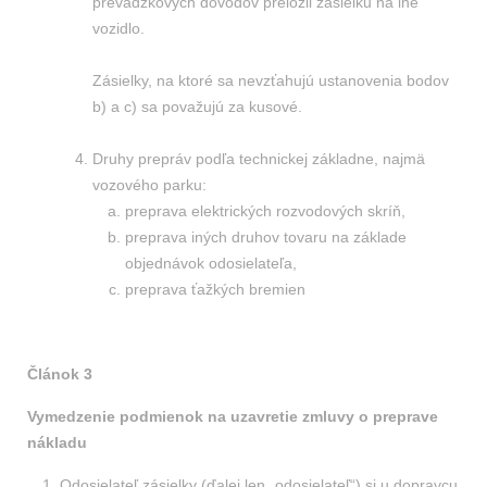
prevádzkových dôvodov preložil zásielku na iné
vozidlo.
Zásielky, na ktoré sa nevzťahujú ustanovenia bodov
b) a c) sa považujú za kusové.
Druhy prepráv podľa technickej základne, najmä
vozového parku:
preprava elektrických rozvodových skríň,
preprava iných druhov tovaru na základe
objednávok odosielateľa,
preprava ťažkých bremien
Článok 3
Vymedzenie podmienok na uzavretie zmluvy o preprave
nákladu
Odosielateľ zásielky (ďalej len „odosielateľ“) si u dopravcu