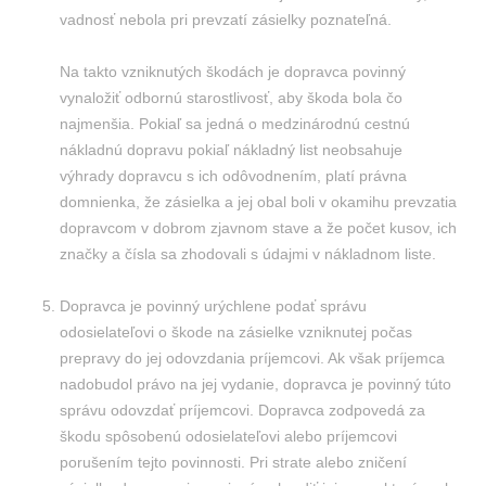
vadnosť nebola pri prevzatí zásielky poznateľná.
Na takto vzniknutých škodách je dopravca povinný
vynaložiť odbornú starostlivosť, aby škoda bola čo
najmenšia. Pokiaľ sa jedná o medzinárodnú cestnú
nákladnú dopravu pokiaľ nákladný list neobsahuje
výhrady dopravcu s ich odôvodnením, platí právna
domnienka, že zásielka a jej obal boli v okamihu prevzatia
dopravcom v dobrom zjavnom stave a že počet kusov, ich
značky a čísla sa zhodovali s údajmi v nákladnom liste.
Dopravca je povinný urýchlene podať správu
odosielateľovi o škode na zásielke vzniknutej počas
prepravy do jej odovzdania príjemcovi. Ak však príjemca
nadobudol právo na jej vydanie, dopravca je povinný túto
správu odovzdať príjemcovi. Dopravca zodpovedá za
škodu spôsobenú odosielateľovi alebo príjemcovi
porušením tejto povinnosti. Pri strate alebo zničení