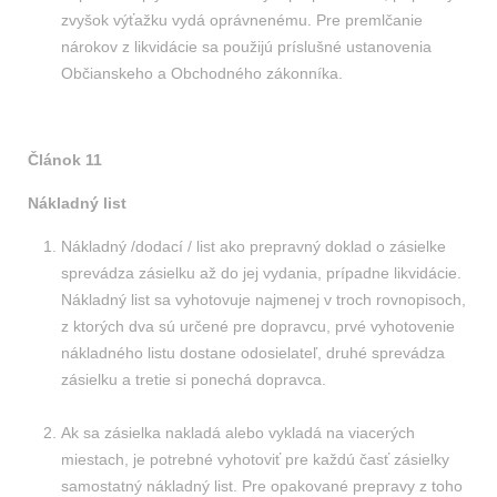
zvyšok výťažku vydá oprávnenému. Pre premlčanie
nárokov z likvidácie sa použijú príslušné ustanovenia
Občianskeho a Obchodného zákonníka.
Článok 11
Nákladný list
Nákladný /dodací / list ako prepravný doklad o zásielke
sprevádza zásielku až do jej vydania, prípadne likvidácie.
Nákladný list sa vyhotovuje najmenej v troch rovnopisoch,
z ktorých dva sú určené pre dopravcu, prvé vyhotovenie
nákladného listu dostane odosielateľ, druhé sprevádza
zásielku a tretie si ponechá dopravca.
Ak sa zásielka nakladá alebo vykladá na viacerých
miestach, je potrebné vyhotoviť pre každú časť zásielky
samostatný nákladný list. Pre opakované prepravy z toho