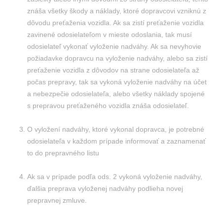
znáša všetky škody a náklady, ktoré dopravcovi vzniknú z
dôvodu preťaženia vozidla. Ak sa zistí preťaženie vozidla
zavinené odosielateľom v mieste odoslania, tak musí
odosielateľ vykonať vyloženie nadváhy. Ak sa nevyhovie
požiadavke dopravcu na vyloženie nadváhy, alebo sa zistí
preťaženie vozidla z dôvodov na strane odosielateľa až
počas prepravy, tak sa vykoná vyloženie nadváhy na účet
a nebezpečie odosielateľa, alebo všetky náklady spojené
s prepravou preťaženého vozidla znáša odosielateľ.
O vyložení nadváhy, ktoré vykonal dopravca, je potrebné
odosielateľa v každom prípade informovať a zaznamenať
to do prepravného listu
Ak sa v prípade podľa ods. 2 vykoná vyloženie nadváhy,
ďalšia preprava vyloženej nadváhy podlieha novej
prepravnej zmluve.