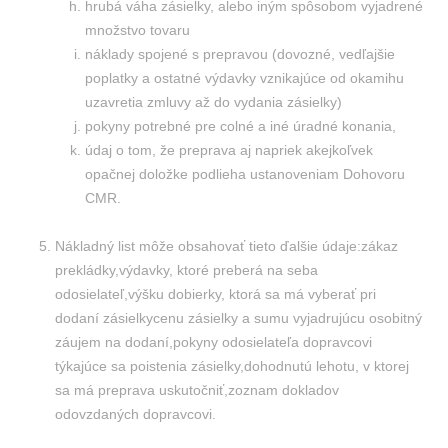
hrubá váha zásielky, alebo iným spôsobom vyjadrené
množstvo tovaru
náklady spojené s prepravou (dovozné, vedľajšie
poplatky a ostatné výdavky vznikajúce od okamihu
uzavretia zmluvy až do vydania zásielky)
pokyny potrebné pre colné a iné úradné konania,
údaj o tom, že preprava aj napriek akejkoľvek
opačnej doložke podlieha ustanoveniam Dohovoru
CMR.
Nákladný list môže obsahovať tieto ďalšie údaje:zákaz
prekládky,výdavky, ktoré preberá na seba
odosielateľ,výšku dobierky, ktorá sa má vyberať pri
dodaní zásielkycenu zásielky a sumu vyjadrujúcu osobitný
záujem na dodaní,pokyny odosielateľa dopravcovi
týkajúce sa poistenia zásielky,dohodnutú lehotu, v ktorej
sa má preprava uskutočniť,zoznam dokladov
odovzdaných dopravcovi.