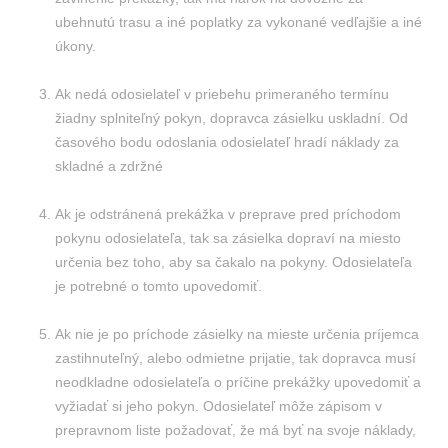
ubehnutú trasu a iné poplatky za vykonané vedľajšie a iné
úkony.
Ak nedá odosielateľ v priebehu primeraného termínu
žiadny splniteľný pokyn, dopravca zásielku uskladní. Od
časového bodu odoslania odosielateľ hradí náklady za
skladné a zdržné
Ak je odstránená prekážka v preprave pred príchodom
pokynu odosielateľa, tak sa zásielka dopraví na miesto
určenia bez toho, aby sa čakalo na pokyny. Odosielateľa
je potrebné o tomto upovedomiť.
Ak nie je po príchode zásielky na mieste určenia príjemca
zastihnuteľný, alebo odmietne prijatie, tak dopravca musí
neodkladne odosielateľa o príčine prekážky upovedomiť a
vyžiadať si jeho pokyn. Odosielateľ môže zápisom v
prepravnom liste požadovať, že má byť na svoje náklady,