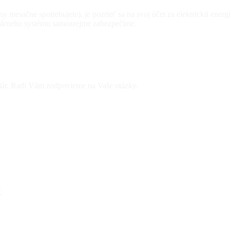
riny mesačne spotrebujete), je pozrieť sa na svoj účet za elektrickú en
solárneho systému samozrejme zabezpečíme.
ulár. Radi Vám zodpovieme na Vaše otázky.
E