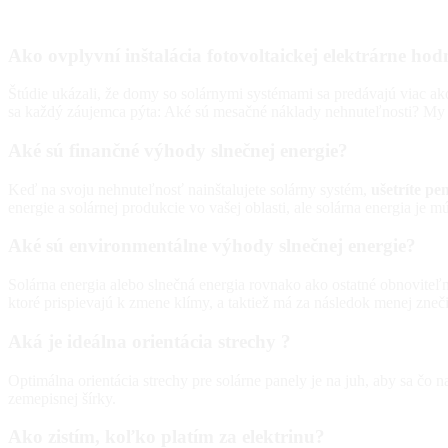
Ako ovplyvní inštalácia fotovoltaickej elektrárne ho
Štúdie ukázali, že domy so solárnymi systémami sa predávajú viac ak
sa každý záujemca pýta: Aké sú mesačné náklady nehnuteľnosti? M
Aké sú finančné výhody slnečnej energie?
Keď na svoju nehnuteľnosť nainštalujete solárny systém,
ušetríte pe
energie a solárnej produkcie vo vašej oblasti, ale solárna energia je mú
Aké sú environmentálne výhody slnečnej energie?
Solárna energia alebo slnečná energia rovnako ako ostatné obnoviteľn
ktoré prispievajú k zmene klímy, a taktiež má za následok menej zneči
Aká je ideálna orientácia strechy ?
Optimálna orientácia strechy pre solárne panely je na juh, aby sa čo n
zemepisnej šírky.
Ako zistím, koľko platím za elektrinu?