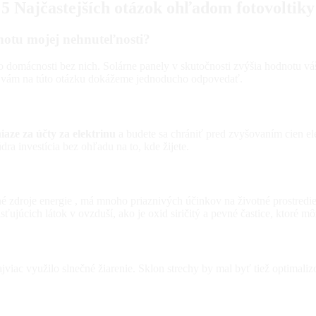
5 Najčastejších otázok ohľadom fotovoltiky
dnotu mojej nehnuteľnosti?
o domácnosti bez nich. Solárne panely v skutočnosti zvýšia hodnotu vá
y vám na túto otázku dokážeme jednoducho odpovedať.
niaze za účty za elektrinu
a budete sa chrániť pred zvyšovaním cien ele
dra investícia bez ohľadu na to, kde žijete.
é zdroje energie , má mnoho priaznivých účinkov na životné prostredie 
sťujúcich látok v ovzduší, ako je oxid siričitý a pevné častice, ktoré 
ajviac využilo slnečné žiarenie. Sklon strechy by mal byť tiež optimali