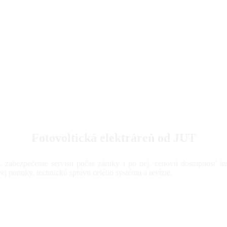
Fotovoltická elektráreň od JUT
zabezpečenie servisu počas záruky i po nej, cenovú dostupnosť inšta
j ponuky, technickú správu celého systému a revízie.