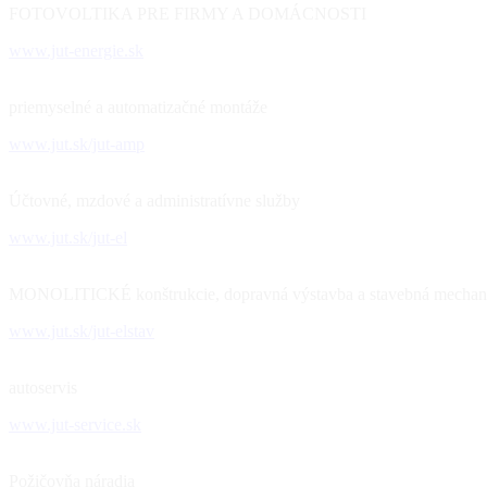
FOTOVOLTIKA PRE FIRMY A DOMÁCNOSTI
www.jut-energie.sk
priemyselné a automatizačné montáže
www.jut.sk/jut-amp
Účtovné, mzdové a administratívne služby
www.jut.sk/jut-el
MONOLITICKÉ konštrukcie, dopravná výstavba a stavebná mechani
www.jut.sk/jut-elstav
autoservis
www.jut-service.sk
Požičovňa náradia