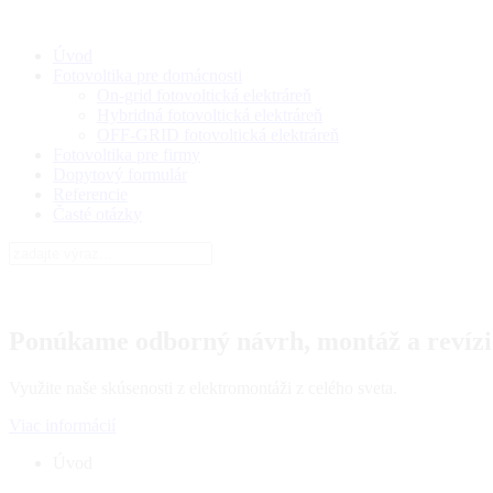
Úvod
Fotovoltika pre domácnosti
On-grid fotovoltická elektráreň
Hybridná fotovoltická elektráreň
OFF-GRID fotovoltická elektráreň
Fotovoltika pre firmy
Dopytový formulár
Referencie
Časté otázky
Ponúkame odborný návrh, montáž a revízie
Využite naše skúsenosti z elektromontáži z celého sveta.
Viac informácií
Úvod