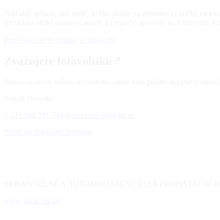
Najľahší spôsob, ako zistiť, koľko platíte za elektrinu (a koľko elekt
formulára alebo mailovej adresy a prepočet spotreby na zostavenie 
Prejsť na sekciu Otázky a odpovede
Zvažujete fotovoltiku ?
Smelo sa ozvite nášmu technikovi, alebo nám pošlite dopytový form
Tomáš Hôrecký
+ 421 948 781 744
tomas.horecky@jut.sk
Prejsť na dopytový formulár
PRIEMYSELNÉ A AUTOMATIZAČNÉ ELEKTROINŠTALÁCI
www.jut.sk/jut-ael