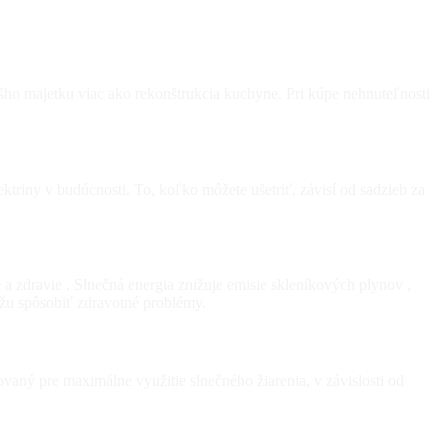
šho majetku viac ako rekonštrukcia kuchyne. Pri kúpe nehnuteľnosti
ktriny v budúcnosti. To, koľko môžete ušetriť, závisí od sadzieb za
a zdravie . Slnečná energia znižuje emisie skleníkových plynov ,
môžu spôsobiť zdravotné problémy.
zovaný pre maximálne využitie slnečného žiarenia, v závislosti od