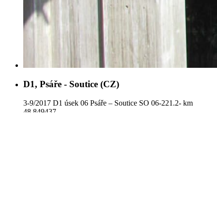
D1, Psáře - Soutice (CZ)
3-9/2017 D1 úsek 06 Psáře – Soutice SO 06-221.2- km
48,849437
D8, Lovosice - Řehlovice (CZ)
7-8/2016 D8-0805 Lovosice – Řehlovice, SO A252.1 Most
na I/63 v km 0,112 700 přes II/258