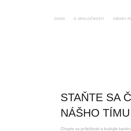
ÚVOD
O SPOLOČNOSTI
OBORY P
STAŇTE SA 
NÁŠHO TÍMU
Chopte sa príležitosti a budujte kariéru