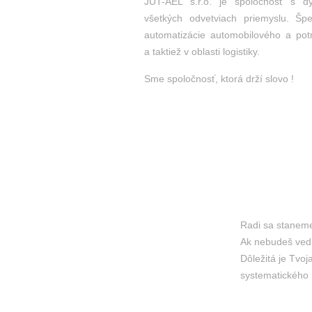
JUT-AEL s.r.o. je spoločnosť s 
všetkých odvetviach priemyslu. Špec
automatizácie automobilového a pot
a taktiež v oblasti logistiky.
Sme spoločnosť, ktorá drží slovo !
Radi sa staneme
Ak nebudeš vedi
Dôležitá je Tvo
systematického