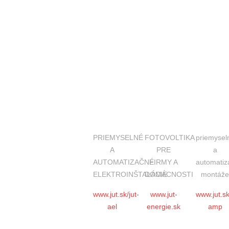
PRIEMYSELNÉ
FOTOVOLTIKA
priemysel
A
PRE
a
AUTOMATIZAČNÉ
FIRMY A
automatiz
ELEKTROINŠTALÁCIE
DOMÁCNOSTI
montáž
www.jut.sk/jut-
www.jut-
www.jut.sk
ael
energie.sk
amp