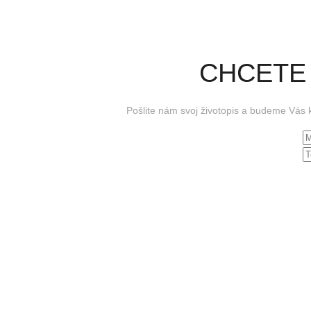
CHCETE 
Pošlite nám svoj životopis a budeme Vás 