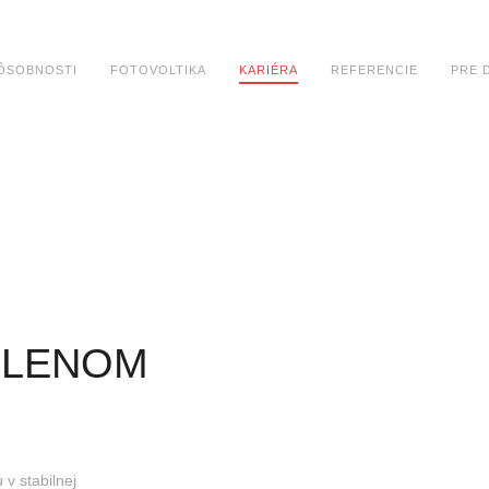
ÔSOBNOSTI
FOTOVOLTIKA
KARIÉRA
REFERENCIE
PRE 
ČLENOM
 v stabilnej