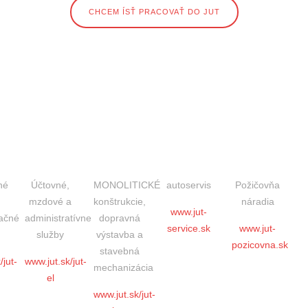
né
Účtovné,
MONOLITICKÉ
autoservis
Požičovňa
mzdové a
konštrukcie,
náradia
www.jut-
ačné
administratívne
dopravná
service.sk
www.jut-
e
služby
výstavba a
pozicovna.sk
stavebná
/jut-
www.jut.sk/jut-
mechanizácia
el
www.jut.sk/jut-