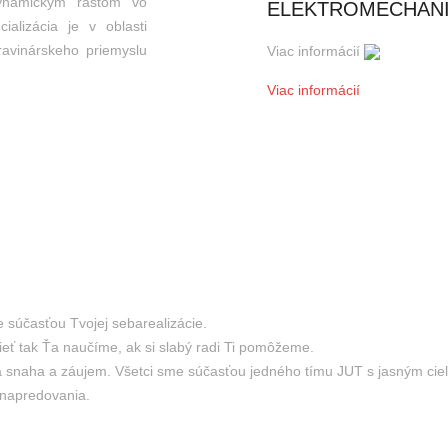
dynamickým rastom vo
ELEKTROMECHAN
ializácia je v oblasti
ravinárskeho priemyslu
Viac informácií
Viac informácií
 súčasťou Tvojej sebarealizácie.
eť tak Ťa naučíme, ak si slabý radi Ti pomôžeme.
ja snaha a záujem. Všetci sme súčasťou jedného tímu JUT s jasným ci
 napredovania.