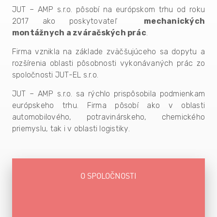
JUT – AMP s.r.o. pôsobí na európskom trhu od roku
2017 ako poskytovateľ
mechanických
montážnych a zváračských prác
.
Firma vznikla na základe zväčšujúceho sa dopytu a
rozšírenia oblasti pôsobnosti vykonávaných prác zo
spoločnosti JUT-EL s.r.o.
JUT – AMP s.r.o. sa rýchlo prispôsobila podmienkam
európskeho trhu. Firma pôsobí ako v oblasti
automobilového, potravinárskeho, chemického
priemyslu, tak i v oblasti logistiky.
O SPOLOČNOSTI