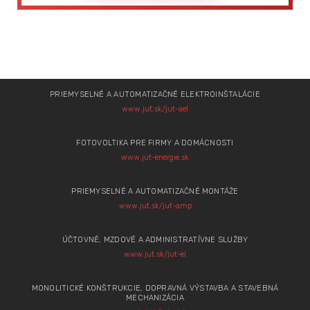
PRIEMYSELNÉ A AUTOMATIZAČNÉ ELEKTROINŠTALÁCIE
www.jut.sk/jut-ael
FOTOVOLTIKA PRE FIRMY A DOMÁCNOSTI
www.jut-energie.sk
PRIEMYSELNÉ A AUTOMATIZAČNÉ MONTÁŽE
www.jut.sk/jut-amp
ÚČTOVNÉ, MZDOVÉ A ADMINISTRATÍVNE SLUŽBY
www.jut.sk/jut-el
MONOLITICKÉ KONŠTRUKCIE, DOPRAVNÁ VÝSTAVBA A STAVEBNÁ
MECHANIZÁCIA