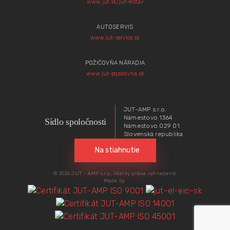
www.jut.sk/jut-elstav
AUTOSERVIS
www.jut-service.sk
POŽIČOVŇA NÁRADIA
www.jut-pozicovna.sk
JUT-AMP s.r.o.
Námestovo 1364
Sídlo spoločnosti
Námestovo 029 01
Slovenská republika
Na stiahnutie
© 2026 JUT - AMP s.r.o., Všetky práva vyhradené.
Made by